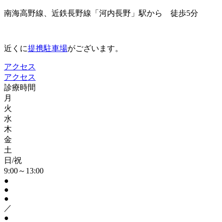
南海高野線、近鉄長野線「河内長野」駅から 徒歩5分
近くに
提携駐車場
がございます。
アクセス
アクセス
診療時間
月
火
水
木
金
土
日/祝
9:00～13:00
●
●
●
／
●