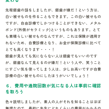
先程銀歯の話をしましたが、銀歯が嫌だ！という方は、
白い被せも
のを作ることもできます。この白い被せもの
ですが、自由診療でし
かつけることができない、メタル
ボンド(外側がセラミック)
というものもあります。とて
も素晴らしい被せものなんですが、こ
れは保険が適用さ
れないため、自費診療となり、お金が保険診療に
比べて
とても高くなります・・・！
銀歯が見えても気にならない人は銀歯でもいいのです
が、銀歯なん
て見えるのが嫌だ！という人や、笑うこと
にすごい気を使ってしま
う人は、少しお高いですが自費
診療の白い被せものにしたほうがい
いでしょう！
６．費用や通院回数が気になる人は事前に確認
を取ろう
色々説明しましたが、素人の人がそれを知ることはほぼ
無理なので
、最初に先生にどれくらいの費用がかかるの