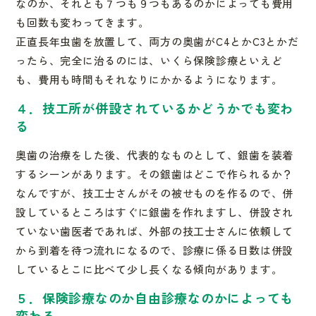
なのか、そ
れとも７つも９つもあるのかによっても費用
も回数も変わってきま
す。
正直長年虫歯を放置して、両方の奥歯がC4とかC3とかだ
ったら
、完全に治るのには、いくら保険診療といえど
も、費用も時間もそ
れなりにかかるようになります。
４．技工所が併設されているかどうかでも変わ
る
奥歯の治療をした後、代表的なものとして、銀歯を装着
するシーン
があります。その銀歯はどこで作られるか？
なんですが、
技工士さんがその被せものを作るので、併
設しているところはすぐ
に銀歯を作れますし、併設され
ていない歯医者であれば、外部の技
工士さんに依頼して
から到着を待つ流れになるので、診療に係る日
数は併設
しているとこに比べて少し長くなる傾向があります。
５．保険診療なのか自由診療なのかによっても
変わる