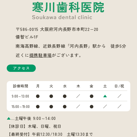
〒586-0015 大阪府河内長野市本町22−20
優智ビル1F
南海高野線、近鉄長野線「河内長野」駅から 徒歩5分
近くに
提携駐車場
がございます。
アクセス
診療時間
月
火
水
木
金
土
日/祝
●
●
●
／
●
▲
／
9:00～13:00
●
●
●
／
●
／
／
15:00～19:00
▲
…土曜午後 9:00～14:00
【休診日】木曜、日曜、祝日
【最終受付】午前12:30/18:30 土曜13:30まで