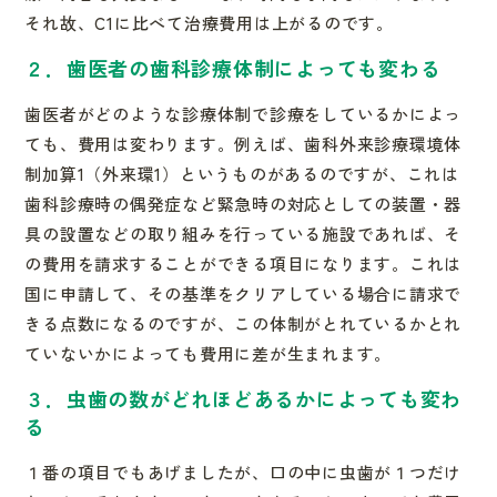
それ故、C1に比べて治療費用
は上がるのです。
２．歯医者の歯科診療体制によっても変わる
歯医者がどのような診療体制で診療をしているかによっ
ても、費用
は変わります。例えば、歯科外来診療環境体
制加算1（外来環1）
というものがあるのですが、これは
歯科診療時の偶発症など緊急時
の対応としての装置・器
具の設置などの取り組みを行っている施設
であれば、そ
の費用を請求することができる項目になります。これ
は
国に申請して、その基準をクリアしている場合に請求で
きる点数
になるのですが、この体制がとれているかとれ
ていないかによって
も費用に差が生まれます。
３．虫歯の数がどれほどあるかによっても変わ
る
１番の項目でもあげましたが、口の中に虫歯が１つだけ