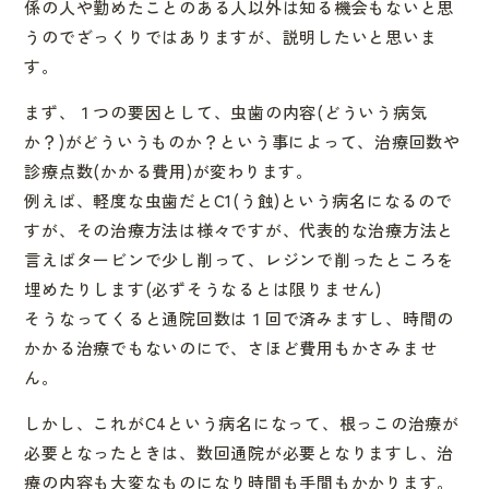
係の人や勤
めたことのある人以外は知る機会もないと思
うのでざっくりではあ
りますが、説明したいと思いま
す。
まず、１つの要因として、虫歯の内容(どういう病気
か？)がどう
いうものか？という事によって、治療回数や
診療点数(かかる費用
)が変わります。
例えば、軽度な虫歯だとC1(う蝕)という病名になるので
すが、
その治療方法は様々ですが、代表的な治療方法と
言えばタービンで
少し削って、レジンで削ったところを
埋めたりします(必ずそうな
るとは限りません)
そうなってくると通院回数は１回で済みますし、時間の
かかる治療
でもないのにで、さほど費用もかさみませ
ん。
しかし、これがC4という病名になって、根っこの治療が
必要とな
ったときは、数回通院が必要となりますし、治
療の内容も大変なも
のになり時間も手間もかかります。