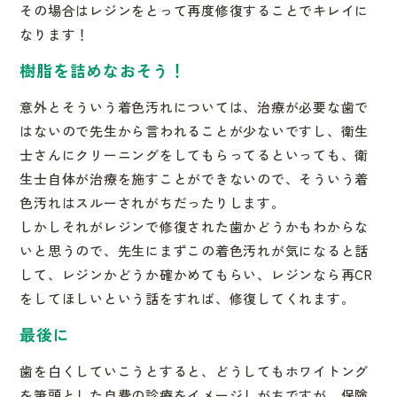
その場合はレジンをとって再度修復することでキレイに
なります！
樹脂を詰めなおそう！
意外とそういう着色汚れについては、治療が必要な歯で
はないので
先生から言われることが少ないですし、
衛生
士さんにクリーニングをしてもらってるといっても、衛
生士自
体が治療を施すことができないので、そういう着
色汚れはスルーさ
れがちだったりします。
しかしそれがレジンで修復された歯かどうかもわからな
いと思うの
で、先生にまずこの着色汚れが気になると話
して、レジンかどうか
確かめてもらい、レジンなら再CR
をしてほしいという話をすれば
、修復してくれます。
最後に
歯を白くしていこうとすると、どうしてもホワイトング
を筆頭とし
た自費の診療をイメージしがちですが、
保険