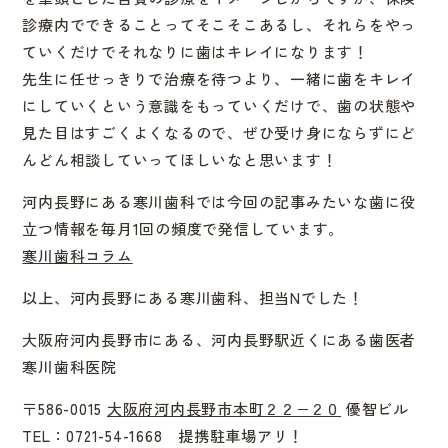
診療内でできることってそこそこあるし、それらをやっ
ていく
だけでそれなりに歯はキレイになります！
先生に任せっきりで治療を待つより、一緒に歯をキレイ
にしていく
という意識をもっていくだけで、歯の状態や
見た目はすごくよくな
るので、ぜひ受け身にならずにど
んどん相談していってほしいなと
思います！
河内長野にある寒川歯科では今回の記事みたいな歯に役
立つ情報を毎月1回の頻度で発信しています。
寒川歯科コラム
以上、河内長野にある寒川歯科、担当Nでした！
大阪府河内長野市にある、河内長野駅近くにある歯医者
寒川歯科医院
〒586-0015
大阪府河内長野市本町２２−２０
優智ビル
TEL：0721-54-1668 提携駐車場アリ！