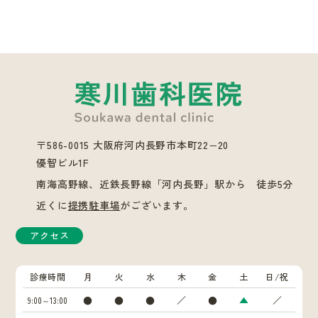
〒586-0015 大阪府河内長野市本町22−20
優智ビル1F
南海高野線、近鉄長野線「河内長野」駅から 徒歩5分
近くに
提携駐車場
がございます。
アクセス
診療時間
月
火
水
木
金
土
日/祝
●
●
●
／
●
▲
／
9:00～13:00