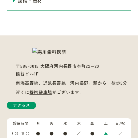
設備・機材
〒586-0015 大阪府河内長野市本町22−20
優智ビル1F
南海高野線、近鉄長野線「河内長野」駅から 徒歩5分
近くに
提携駐車場
がございます。
アクセス
診療時間
月
火
水
木
金
土
日/祝
●
●
●
／
●
▲
／
9:00～13:00