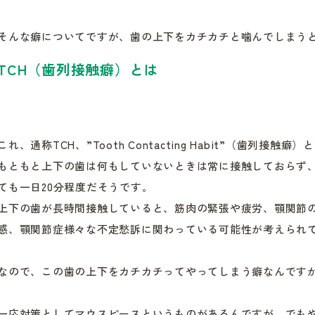
そんな癖についてですが、歯の上下をカチカチと噛んでしまう
TCH（歯列接触癖）とは
これ、通称TCH、”Tooth Contacting Habit”（歯列接触
もともと上下の歯は何もしていないときは常に接触しておらず
ても一日20分程度だそうです。
上下の歯が長時間接触していると、筋肉の緊張や疲労、顎関節
感、顎関節症様々な不定愁訴に関わっている可能性が考えられ
なので、この歯の上下をカチカチってやってしまう癖なんです
一応対策としてマウスピースというものがあるんですが、でも