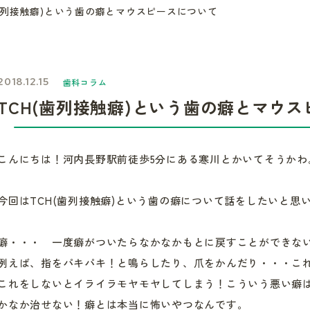
(歯列接触癖)という歯の癖とマウスピースについて
2018.12.15
歯科コラム
TCH(歯列接触癖)という歯の癖とマウ
こんにちは！河内長野駅前徒歩5分にある寒川とかいてそうかわ
今回はTCH(歯列接触癖)という歯の癖について話をしたいと思
癖・・・ 一度癖がついたらなかなかもとに戻すことができな
例えば、指をパキパキ！と鳴らしたり、爪をかんだり・・・こ
これをしないとイライラモヤモヤしてしまう！こういう悪い癖
かなか治せない！癖とは本当に怖いやつなんです。