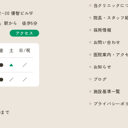
当クリニックに
2−20
優智ビル1F
院長・スタッフ
」駅から 徒歩5分
採用情報
アクセス
お問い合わせ
金
土
日/祝
医院案内・アク
●
▲
／
お知らせ
ブログ
●
／
／
施設基準一覧
プライバシーポ
30まで